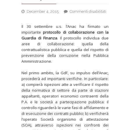
December 4, 2015
Commenti disabilitati
su
Accordi
Il 30 settembre u.s. l’Anac ha firmato un
di
importante
protocollo di collaborazione con la
collaborazione
Guardia di Finanza
. Il protocollo individua due
dell’Anac
aree di collaborazione: quella della
con
contrattualistica pubblica e quella del rispetto di
la
prevenzione della corruzione nella Pubblica
Guardia
Amministrazione.
di
Finanza
Nel primo ambito, la GdF, su impulso dell’Anac,
e
procederà ad importanti verifiche. In particolare:
con
a) compierà ispezioni atte a verificare il rispetto
la
della normativa di settore da parte di stazioni
Regione
appaltanti, operatori economici contraenti della
Campania
P.A. e le società a partecipazione pubblica: il
controllo riguarderà le varie fasi di affidamento e
di esecuzione dei contratti pubblici; b) verificherà
l’operato Società organismo di attestazione
(SOA), attraverso ispezioni nei confronti dei